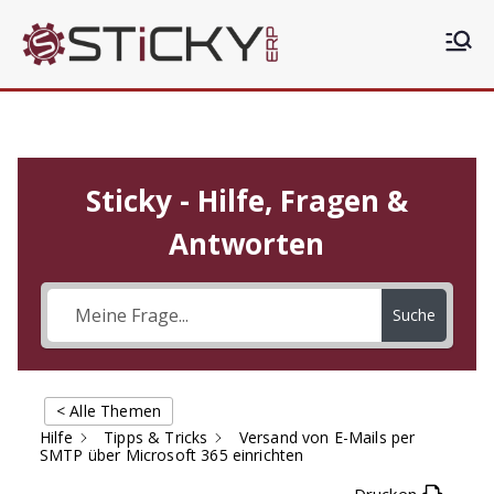
Sticky
Die clevere ERP Lösung
ERP
Sticky - Hilfe, Fragen &
Antworten
Suche
< Alle Themen
Hilfe
Tipps & Tricks
Versand von E-Mails per
SMTP über Microsoft 365 einrichten
Drucken