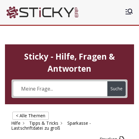
Zum
Inhalt
Sticky
Die clevere ERP Lösung
springen
ERP
Sticky - Hilfe, Fragen &
Antworten
Suche
< Alle Themen
Hilfe
Tipps & Tricks
Sparkasse -
Lastschriftdatei zu groß
Drucken