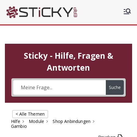
Sticky
Die clevere ERP Lösung
ERP
Sticky - Hilfe, Fragen &
Antworten
Suche
< Alle Themen
Hilfe
Module
Shop Anbindungen
Gambio
Drucken