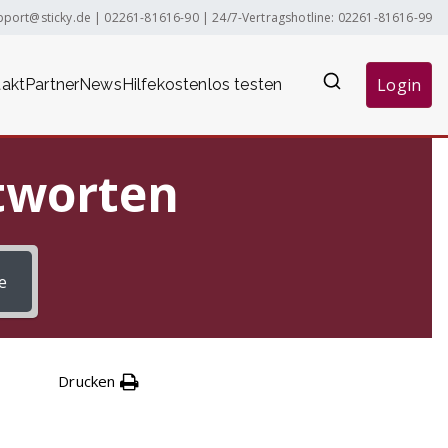
pport@sticky.de
|
02261-81616-90
| 24/7-Vertragshotline:
02261-81616-99
Login
akt
Partner
News
Hilfe
kostenlos testen
ntworten
e
Drucken