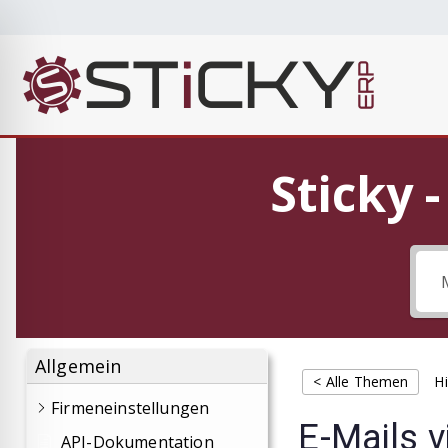
Sti
Die cleve
Sticky 
Allgemein
< Alle Themen
Hi
Firmeneinstellungen
E-Mails v
API-Dokumentation