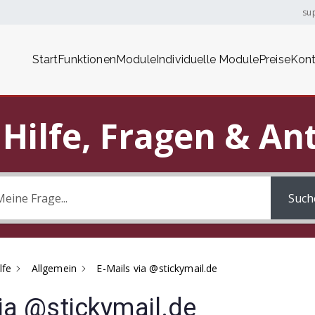
su
Start
Funktionen
Module
Individuelle Module
Preise
Kont
cky ERP
re ERP Lösung
- Hilfe, Fragen & A
Such
lfe
Allgemein
E-Mails via @stickymail.de
ia @stickymail.de