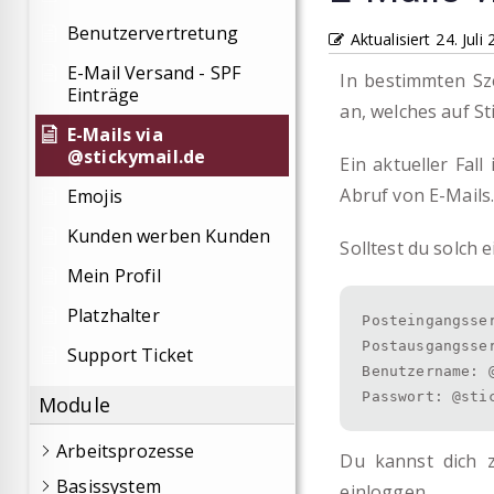
Benutzervertretung
Aktualisiert
24. Juli
E-Mail Versand - SPF
In bestimmten Sze
Einträge
an, welches auf St
E-Mails via
@stickymail.de
Ein aktueller Fal
Abruf von E-Mails
Emojis
Kunden werben Kunden
Solltest du solch
Mein Profil
Platzhalter
Posteingangsse
Postausgangsse
Support Ticket
Benutzername: 
Passwort: @sti
Module
Arbeitsprozesse
Du kannst dich 
Basissystem
einloggen.