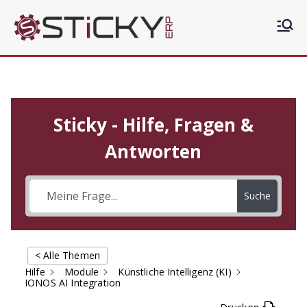
Sticky
Die clevere ERP Lösung
ERP
Sticky - Hilfe, Fragen &
Antworten
Suche
< Alle Themen
Hilfe
Module
Künstliche Intelligenz (KI)
IONOS AI Integration
Drucken