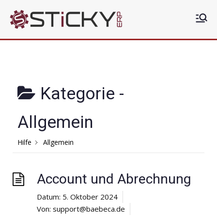
Zum
Inhalt
Sticky
Die clevere ERP Lösung
springen
ERP
Kategorie -
Allgemein
Hilfe
Allgemein
Account und Abrechnung
Datum:
5. Oktober 2024
Von:
support@baebeca.de