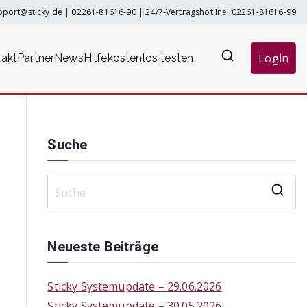
pport@sticky.de
|
02261-81616-90
| 24/7-Vertragshotline:
02261-81616-99
Login
akt
Partner
News
Hilfe
kostenlos testen
Suche
S
e
a
Neueste Beiträge
r
c
Sticky Systemupdate – 29.06.2026
h
Sticky Systemupdate – 30.05.2026