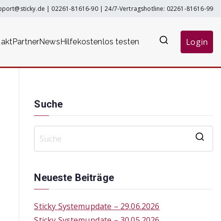
pport@sticky.de
|
02261-81616-90
| 24/7-Vertragshotline:
02261-81616-99
Login
akt
Partner
News
Hilfe
kostenlos testen
Suche
S
e
a
Neueste Beiträge
r
c
Sticky Systemupdate – 29.06.2026
h
Sticky Systemupdate – 30.05.2026