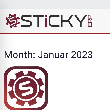
Zum
Inhalt
springen
Sti
Die cleve
Month:
Januar 2023