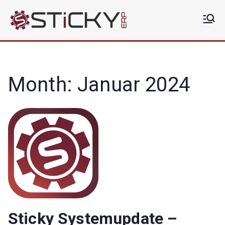
Zum
Inhalt
Sticky
Die clevere ERP Lösung
springen
ERP
Month:
Januar 2024
Sticky Systemupdate –