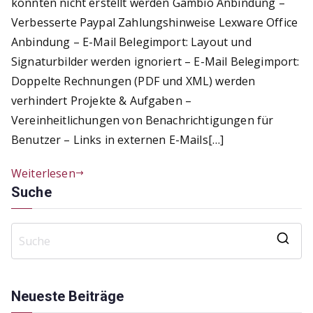
konnten nicht erstellt werden Gambio Anbindung –
Verbesserte Paypal Zahlungshinweise Lexware Office
Anbindung – E-Mail Belegimport: Layout und
Signaturbilder werden ignoriert – E-Mail Belegimport:
Doppelte Rechnungen (PDF und XML) werden
verhindert Projekte & Aufgaben –
Vereinheitlichungen von Benachrichtigungen für
Benutzer – Links in externen E-Mails[…]
Weiterlesen
Suche
S
e
a
Neueste Beiträge
r