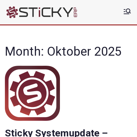
Zum
Inhalt
Sticky
Die clevere ERP Lösung
springen
ERP
Month:
Oktober 2025
Sticky Systemupdate –