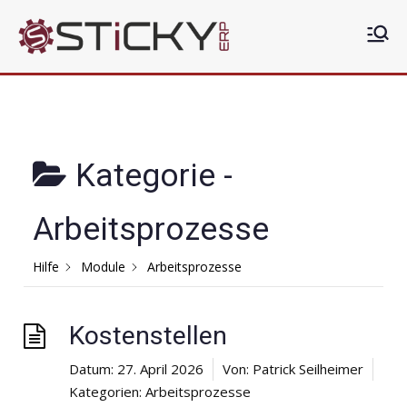
Zum
Inhalt
Sticky
Die clevere ERP Lösung
springen
ERP
Kategorie -
Arbeitsprozesse
Hilfe
Module
Arbeitsprozesse
Kostenstellen
Datum:
27. April 2026
Von:
Patrick Seilheimer
Kategorien:
Arbeitsprozesse