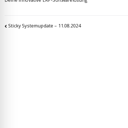
Deine innovative ERP-Softwarelösung
Beitragsnavigation
Sticky Systemupdate – 11.08.2024