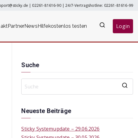
pport@sticky.de
|
02261-81616-90
| 24/7-Vertragshotline:
02261-81616-99
Login
akt
Partner
News
Hilfe
kostenlos testen
Suche
S
e
a
Neueste Beiträge
r
c
Sticky Systemupdate – 29.06.2026
h
Sticky Systemupdate – 30.05.2026