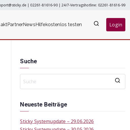
pport@sticky.de
|
02261-81616-90
| 24/7-Vertragshotline:
02261-81616-99
Login
akt
Partner
News
Hilfe
kostenlos testen
Suche
S
e
a
Neueste Beiträge
r
c
Sticky Systemupdate – 29.06.2026
h
Sticky Systemupdate – 30.05.2026