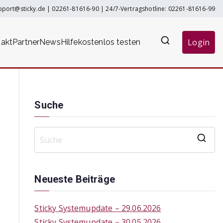
pport@sticky.de
|
02261-81616-90
| 24/7-Vertragshotline:
02261-81616-99
Login
akt
Partner
News
Hilfe
kostenlos testen
Suche
S
e
a
Neueste Beiträge
r
c
Sticky Systemupdate – 29.06.2026
h
Sticky Systemupdate – 30.05.2026