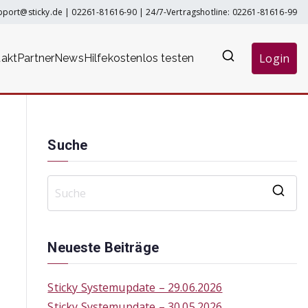
pport@sticky.de
|
02261-81616-90
| 24/7-Vertragshotline:
02261-81616-99
Login
akt
Partner
News
Hilfe
kostenlos testen
Suche
S
e
a
Neueste Beiträge
r
c
Sticky Systemupdate – 29.06.2026
h
Sticky Systemupdate – 30.05.2026