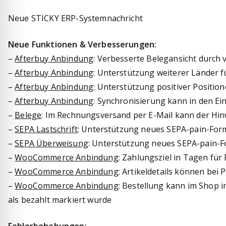
Neue STICKY ERP-Systemnachricht
Neue Funktionen & Verbesserungen:
–
Afterbuy Anbindung
: Verbesserte Belegansicht durch v
–
Afterbuy Anbindung
: Unterstützung weiterer Länder 
–
Afterbuy Anbindung
: Unterstützung positiver Position
–
Afterbuy Anbindung
: Synchronisierung kann in den Ei
–
Belege
: Im Rechnungsversand per E-Mail kann der Hinw
–
SEPA Lastschrift
: Unterstützung neues SEPA-pain-For
–
SEPA Überweisung
: Unterstützung neues SEPA-pain-F
–
WooCommerce Anbindung
: Zahlungsziel in Tagen fü
–
WooCommerce Anbindung
: Artikeldetails können bei
–
WooCommerce Anbindung
: Bestellung kann im Shop i
als bezahlt markiert wurde