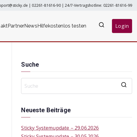
pport@sticky.de
|
02261-81616-90
| 24/7-Vertragshotline:
02261-81616-99
Login
akt
Partner
News
Hilfe
kostenlos testen
Suche
S
e
a
Neueste Beiträge
r
c
Sticky Systemupdate – 29.06.2026
h
Sticky Systemupdate – 30.05.2026