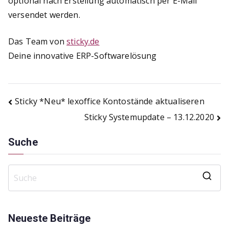
optional nach Erstellung automatisch per E-Mail
versendet werden.
Das Team von
sticky.de
Deine innovative ERP-Softwarelösung
Beitragsnavigation
Sticky *Neu* lexoffice Kontostände aktualiseren
Sticky Systemupdate – 13.12.2020
Suche
S
e
a
Neueste Beiträge
r