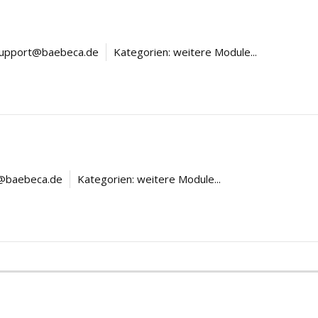
upport@baebeca.de
Kategorien:
weitere Module...
s
@baebeca.de
Kategorien:
weitere Module...