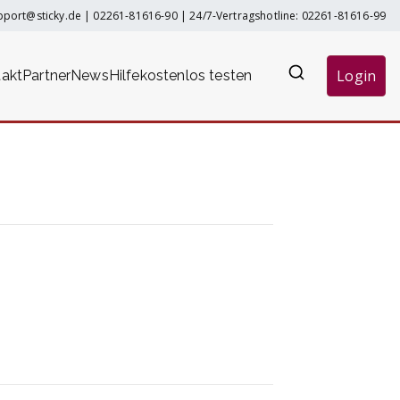
pport@sticky.de
|
02261-81616-90
| 24/7-Vertragshotline:
02261-81616-99
Login
akt
Partner
News
Hilfe
kostenlos testen