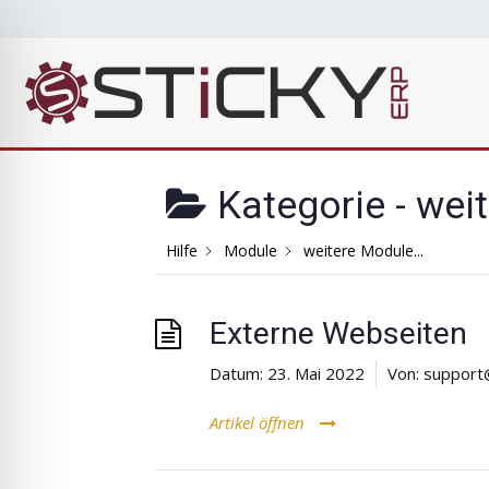
Zum
Inhalt
springen
Sti
Die cleve
Kategorie -
weit
Hilfe
Module
weitere Module...
Externe Webseiten
Datum:
23. Mai 2022
Von:
support
Artikel öffnen