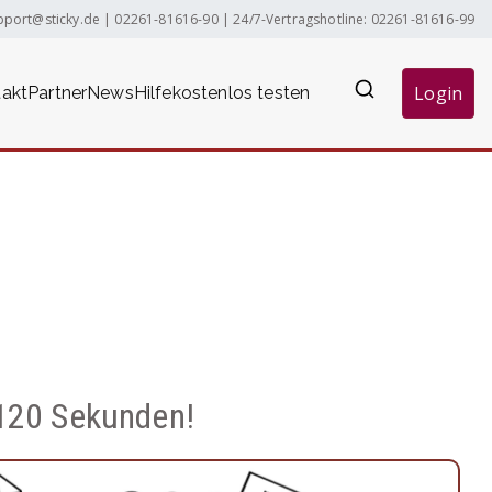
pport@sticky.de
|
02261-81616-90
| 24/7-Vertragshotline:
02261-81616-99
Login
akt
Partner
News
Hilfe
kostenlos testen
 120 Sekunden!