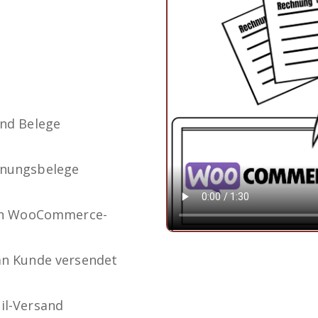
und Belege
hnungsbelege
 in WooCommerce-
an Kunde versendet
il-Versand