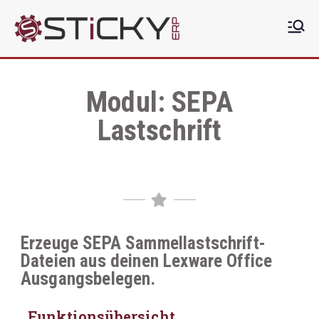
Sticky
Die clevere ERP Lösung
ERP
Modul: SEPA
Lastschrift
Erzeuge SEPA Sammellastschrift-
Dateien aus deinen Lexware Office
Ausgangsbelegen.
Funktionsübersicht