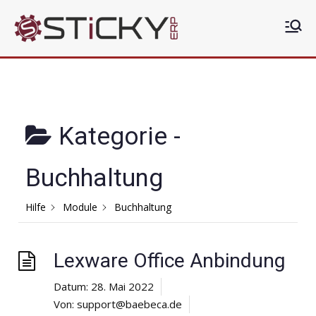
Zum
Inhalt
Sticky
Die clevere ERP Lösung
springen
ERP
Kategorie -
Buchhaltung
Hilfe
Module
Buchhaltung
Lexware Office Anbindung
Datum:
28. Mai 2022
Von:
support@baebeca.de