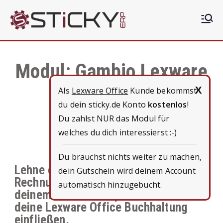
Sticky
Die clevere ERP Lösung
ERP
Modul: Gambio Lexware
Office
X
Als
Lexware Office
Kunde bekommst
du dein sticky.de Konto
kostenlos
!
Du zahlst NUR das Modul für
welches du dich interessierst :-)
Du brauchst nichts weiter zu machen,
Lehne dich zurück und lasse
dein Gutschein wird deinem Account
Rechnungs- und Kundendaten aus
automatisch hinzugebucht.
deinem Gambio Shop automatisch in
deine Lexware Office Buchhaltung
einfließen.