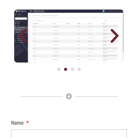
7 Tage kostenlos &
unverbindlich testen
Name