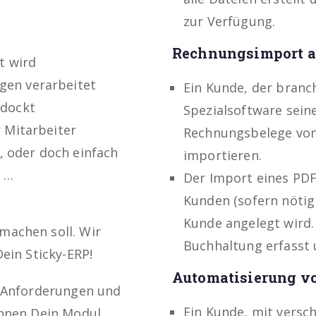
zur Verfügung.
Rechnungsimport a
t wird
gen verarbeitet
Ein Kunde, der branc
ndockt
Spezialsoftware sein
 Mitarbeiter
Rechnungsbelege von
 oder doch einfach
importieren.
t …
Der Import eines PDF
Kunden (sofern nötig 
Kunde angelegt wird.
machen soll. Wir
Buchhaltung erfasst 
ein Sticky-ERP!
Automatisierung v
. Anforderungen und
Ein Kunde, mit vers
önnen Dein Modul