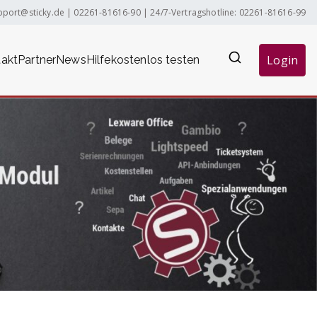
pport@sticky.de
|
02261-81616-90
| 24/7-Vertragshotline:
02261-81616-99
Login
akt
Partner
News
Hilfe
kostenlos testen