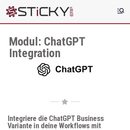
Sticky
Die clevere ERP Lösung
ERP
Modul: ChatGPT
Integration
Integriere die ChatGPT Business
Variante in deine Workflows mit