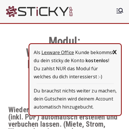
Sticky
Die clevere ERP Lösung
ERP
Modul:
Wiederkehrende
X
Als
Lexware Office
Kunde bekommst
du dein sticky.de Konto
kostenlos
!
Eingangsbelege
Du zahlst NUR das Modul für
welches du dich interessierst :-)
Du brauchst nichts weiter zu machen,
dein Gutschein wird deinem Account
automatisch hinzugebucht.
Wiederkehrende Eingangsbelege
(inkl. PDF) automatisch erstellen und
verbuchen lassen. (Miete, Strom,